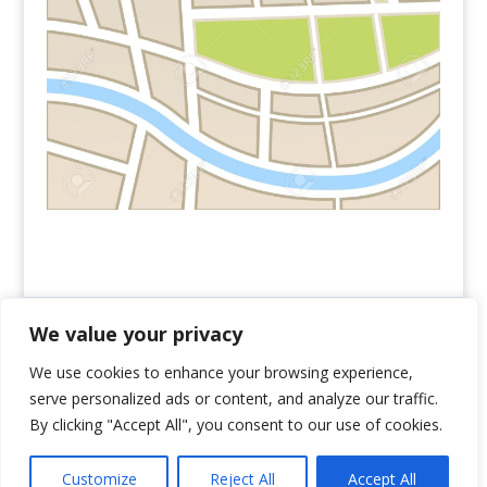
We value your privacy
We use cookies to enhance your browsing experience,
serve personalized ads or content, and analyze our traffic.
By clicking "Accept All", you consent to our use of cookies.
Ranton S.r.l. | P.IVA 01215280684 | Note legali |
Customize
Reject All
Accept All